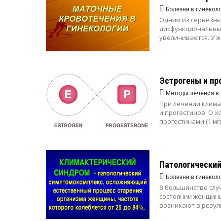
Болезни в гинекол
Одним из серьезны
дисфункциональные
увеличивается. У ж
Эстрогены и пр
Методы лечения в 
При лечении клима
и прогестинов. О 
прогестинами (1 мг)
Патологический
Болезни в гинекол
В большинстве слу
состоянии женщины
возникают в резул