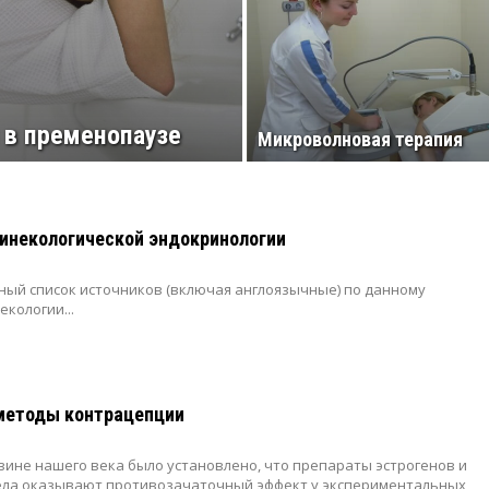
 в пременопаузе
Микроволновая терапия
гинекологической эндокринологии
ый список источников (включая англоязычные) по данному
некологии
...
методы контрацепции
вине нашего века было установлено, что препараты эстрогенов и
тела оказывают противозачаточный эффект у экспериментальных