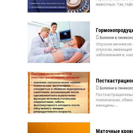
животных. Так, Наb
Гормонопродуц
Болезни в гинекол
Опухоли яичников 
опухоли, имеющие
заболевания и, нао
Посткастрацио
Болезни в гинекол
Посткастрационный
психических, обме
женщины.
...
Маточные кров