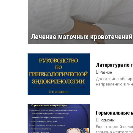
Лечение маточных кровотечений
Литература по 
Разное
Достаточно обширн
направлению в ги
Гормональные 
Гормоны
Еще в первой поло
гормона желтого 