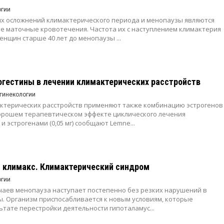
огии
х осложнений климактерического периода и менопаузы являются
 маточные кровотечения. Частота их с наступлением климактерия
енщин старше 40 лет до менопаузы ...
огестины в лечении климактерических расстройств
гинекологии
ктерических расстройств применяют также комбинацию эстрогенов
хорошем терапевтическом эффекте циклического лечения
 и эстрогенами (0,05 мг) сообщают Lemne...
 климакс. Климактерический синдром
огии
чаев менопауза наступает постепенно без резких нарушений в
. Организм приспосабливается к новым условиям, которые
ьтате перестройки деятельности гипоталамус...