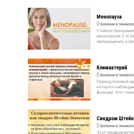
Менопауза
Болезни в гинекол
Стойкое прекращен
менопаузой. Е. И. 
прекращения, а пр
Климактерий
Болезни в гинекол
Период половой зр
которого наблюдаю
функции. Этот пери
Синдром Штейн
Болезни в гинекол
Этот синдром встр