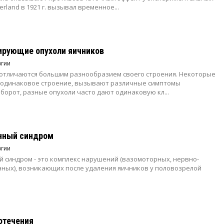
erland в 1921 г. вызывал временное...
ирующие опухоли яичников
огии
отличаются большим разнообразием своего строения. Некоторые
 одинаковое строение, вызывают различные симптомы
борот, разные опухоли часто дают одинаковую кл...
нный синдром
огии
 синдром - это комплекс нарушений (вазомоторных, нервно-
нных), возникающих после удаления яичников у половозрелой
отечения