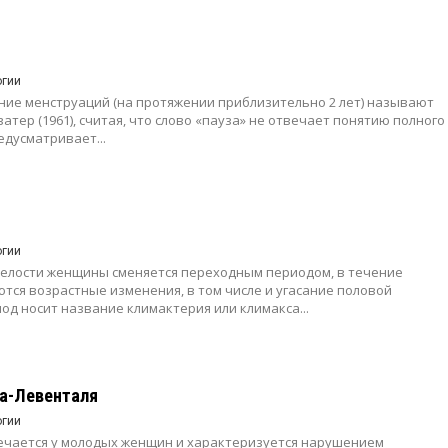
огии
ие менструаций (на протяжении приблизительно 2 лет) называют
Кватер (1961), считая, что слово «пауза» не отвечает понятию полного
едусматривает...
огии
елости женщины сменяется переходным периодом, в течение
тся возрастные изменения, в том числе и угасание половой
од носит название климактерия или климакса...
а-Левенталя
огии
ечается у молодых женщин и характеризуется нарушением