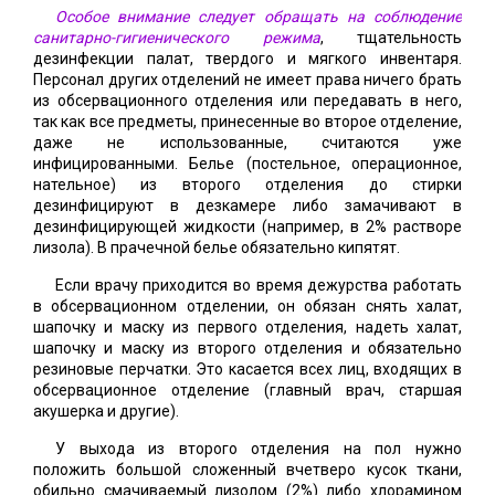
Особое внимание следует обращать на соблюдение
санитарно-гигиенического режима
, тщательность
дезинфекции палат, твердого и мягкого инвентаря.
Персонал других отделений не имеет права ничего брать
из обсервационного отделения или передавать в него,
так как все предметы, принесенные во второе отделение,
даже не использованные, считаются уже
инфицированными. Белье (постельное, операционное,
нательное) из второго отделения до стирки
дезинфицируют в дезкамере либо замачивают в
дезинфицирующей жидкости (например, в 2% растворе
лизола). В прачечной белье обязательно кипятят.
Если врачу приходится во время дежурства работать
в обсервационном отделении, он обязан снять халат,
шапочку и маску из первого отделения, надеть халат,
шапочку и маску из второго отделения и обязательно
резиновые перчатки. Это касается всех лиц, входящих в
обсервационное отделение (главный врач, старшая
акушерка и другие).
У выхода из второго отделения на пол нужно
положить большой сложенный вчетверо кусок ткани,
обильно смачиваемый лизолом (2%) либо хлорамином