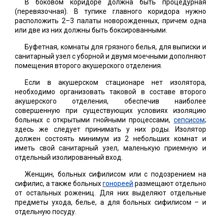
В боковом коридоре должна быть процедурная
(перевязочная). В тупике главного коридора нужно
расположить 2–3 палаты новорожденных, причем одна
или две из них должны быть боксированными.
Буфетная, комнаты для грязного белья, для выписки и
санитарный узел с уборной и двумя моечными дополняют
помещения второго акушерского отделения.
Если в акушерском стационаре нет изолятора,
необходимо организовать таковой в составе второго
акушерского отделения, обеспечив наиболее
совершенную при существующих условиях изоляцию
больных с открытыми гнойными процессами,
сепсисом
;
здесь же следует принимать у них роды. Изолятор
должен состоять минимум из 2 небольших комнат и
иметь свой санитарный узел, маленькую приемную и
отдельный изолированный вход.
Женщин, больных сифилисом или с подозрением на
сифилис, а также больных
гонореей
размещают отдельно
от остальных рожениц. Для них выделяют отдельные
предметы ухода, белье, а для больных сифилисом – и
отдельную посуду.