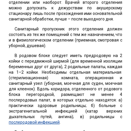
отделении или наоборот. Врачей второго отделения
можно допускать к дежурствам по акушерскому
стационару лишь после прохождения ими основательной
санитарной обработки, лучше – после выходного дня.
Санитарный пропускник этого отделения должен
состоять из тех же помещений с тем же назначением, что
и в физиологическом отделении (приемная, смотровая с
уборной, душевая).
В родовом блоке следует иметь предродовую на 2
койки с передвижной ширмой (для временной изоляции
беременных друг от друга), 2 родильные палаты, каждая
на 1–2 койки. Необходимы отдельная материальная
(стерилизационная) комната, операционная и
санитарный узел (уборная, моечная для суден, моечная
для клеенок). Вдоль коридора, отделенного от родового
блока перегородкой, размещают не менее 4
послеродовых палат, в которых отдельно находятся: а)
практически здоровые родильницы; б) больные с
экстрагенитальной инфекцией (катар верхних
дыхательных путей, ангина); в) родильницы с
послеродовой инфекцией
.