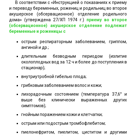
В соответствии с «Инструкцией о показаниях к приему
и переводу беременных, рожениц и родильниц во второе
акушерское (обсервационное) отделение родильного
дома» (утверждена 27/ХП 1974 г.)
приему во второе
(обсервационное) акушерское отделение подлежат
беременные и роженицы с
острым респираторным заболеванием, гриппом,
ангиной и др.;
длительным безводным периодом (излитие
околоплодных вод за 12 ч и более до поступления в
стационар);
внутриутробной гибелью плода;
грибковым заболеванием волос и кожи;
лихорадочным состоянием (температура 37,6° и
выше без клинически выраженных других
симптомов);
гнойным поражением кожи и клетчатки;
острым или подострым тромбофлебитом;
пиелонефритом, пиелитом, циститом и другими