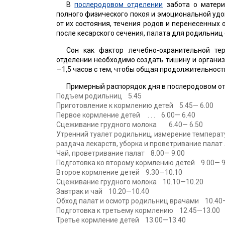
В
послеродовом отделении
забота о матери
полного физического покоя и эмоциональной удо
от их состояния, течения родов и перенесенных
после кесарского сечения, палата для родильниц
Сон как фактор лечебно-охранительной те
отделении необходимо создать тишину и организо
—1,5 часов с тем, чтобы общая продолжительност
Примерный распорядок дня в послеродовом отдел
Подъем родильниц 5.45
Приготовление к кормлению детей 5.45— 6.00
Первое кормление детей . . . 6.00— 6.40
Сцеживание грудного молока 6.40— 6.50
Утренний туалет родильниц, измерение температ
раздача лекарств, уборка и проветривание палат 
Чай, проветривание палат 8.00— 9.00
Подготовка ко второму кормлению детей 9.00— 9
Второе кормление детей 9.30—10.10
Сцеживание грудного молока 10.10—10.20
Завтрак и чай 10.20—10.40
Обход палат и осмотр родильниц врачами 10.40
Подготовка к третьему кормлению 12.45—13.00
Третье кормление детей 13.00—13.40