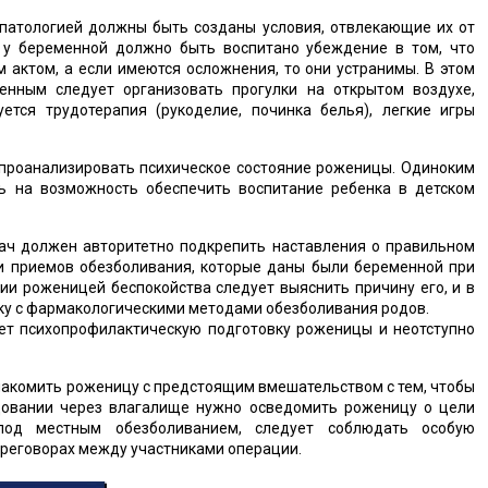
 патологией должны быть созданы условия, отвлекающие их от
 у беременной должно быть воспитано убеждение в том, что
 актом, а если имеются осложнения, то они устранимы. В этом
енным следует организовать прогулки на открытом воздухе,
ется трудотерапия (рукоделие, починка белья), легкие игры
проанализировать психическое состояние роженицы. Одиноким
ть на возможность обеспечить воспитание ребенка в детском
ач должен авторитетно подкрепить наставления о правильном
и приемов обезболивания, которые даны были беременной при
ии роженицей беспокойства следует выяснить причину его, и в
ку с фармакологическими методами обезболивания родов.
ет психопрофилактическую подготовку роженицы и неотступно
накомить роженицу с предстоящим вмешательством с тем, чтобы
довании через влагалище нужно осведомить роженицу о цели
под местным обезболиванием, следует соблюдать особую
ереговорах между участниками операции.