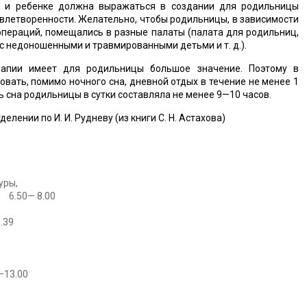
 и ребенке должна выражаться в создании для родильницы
влетворенности. Желательно, чтобы родильницы, в зависимости
 операций, помещались в разные палаты (палата для родильниц,
 с недоношенными и травмированными детьми и т. д.).
рапии имеет для родильницы большое значение. Поэтому в
вать, помимо ночного сна, дневной отдых в течение не менее 1
ь сна родильницы в сутки составляла не менее 9—10 часов.
ении по И. И. Рудневу (из книги С. Н. Астахова)
уры,
. 6.50— 8.00
.39
—13.00