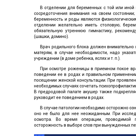
В отделении для беременных с той или иной
сосредоточения внимания на своем состоянии;
беременность и роды являются физиологическим
отделении желательно иметь столовую; берем
обязательную утреннюю гимнастику, рекоменду
(шашки, домино).
Врач родильного блока должен внимательно 
матерям, в случае необходимости, надо указа
учреждении (в доме ребенка, яслях и т. п.).
При осмотре роженицы в приемном покое вр
поведении ее в родах и правильном применени
посещении женской консультации. При проявлен
необходимых случаях сочетать психопрофилакти
В предродовой палате акушер также подкрепля
руководит ее поведением в родах.
В случае патологии необходимо осторожно оз
оно не было для нее неожиданным. При иссле
осмотра. Во время операции, проводимой 
осторожность в выборе слов при вынужденных п