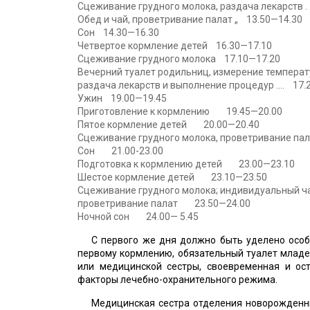
Сцеживание грудного молока, раздача лекарств .
Обед и чай, проветривание палат „ 13.50—14.30
Сон 14.30—16.30
Четвертое кормление детей 16.30—17.10
Сцеживание грудного молока 17.10—17.20
Вечерний туалет родильниц, измерение температ
раздача лекарств и выполнение процедур .... 17.
Ужин 19.00—19.45
Приготовление к кормлению 19.45—20.00
Пятое кормление детей 20.00—20.40
Сцеживание грудного молока, проветривание пал
Сон 21.00-23.00
Подготовка к кормлению детей 23.00—23.10
Шестое кормление детей 23.10—23.50
Сцеживание грудного молока; индивидуальный ч
проветривание палат 23.50—24.00
Ночной сон 24.00— 5.45
С первого же дня должно быть уделено особ
первому кормлению, обязательный туалет младе
или медицинской сестры, своевременная и ос
факторы лечебно-охранительного режима.
Медицинская сестра отделения новорожденны