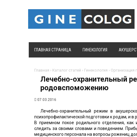
ГЛАВНАЯ СТРАНИЦА
ГИНЕКОЛОГИЯ
АКУШЕРС
Главная
›
Каталог статей
›
Гинекология
›
Организация 
Лечебно-охранительный р
родовспоможению
07.03.2016
Лечебно-охранительный режим в акушерско
психопрофилактической подготовки к родам, и в 
В приемном покое родильного отделения, как 
следить за своими словами и поведением. Приб
медицинского персонала на вопросы рожениц д