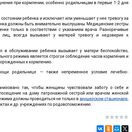
днения при кормлении, особенно родильницам в первые 1-2 дня
состоянии ребенка и исключает или уменьшает у нее тревогу за
бенка должны быть внимательно выслушаны. Медицинские сестры
енке только в соответствии с указанием врача. Разноречивые
х лиц, всегда вызывают у матерей тревогу и недоверие к
ил в обслуживании ребенка вызывает у матери беспокойство,
ьного режима является строгое соблюдение часов кормления и
ворожденных к кормлению.
мощи родильнице — также непременное условие лечебно-
низовано так, чтобы женщины чувствовали заботу о себе и
(посещение на дому патронажной сестрой или врачом женской
режима должны проводиться не только в
акушерском стационаре
,
нктах и др. учреждениях по родовспоможению.