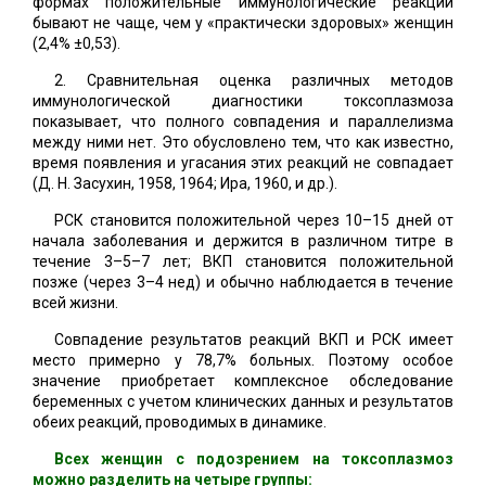
формах положительные иммунологические реакции
бывают не чаще, чем у «практически здоровых» женщин
(2,4% ±0,53).
2. Сравнительная оценка различных методов
иммунологической диагностики токсоплазмоза
показывает, что полного совпадения и параллелизма
между ними нет. Это обусловлено тем, что как известно,
время появления и угасания этих реакций не совпадает
(Д. Н. Засухин, 1958, 1964; Ира, 1960, и др.).
РСК становится положительной через 10–15 дней от
начала заболевания и держится в различном титре в
течение 3–5–7 лет; ВКП становится положительной
позже (через 3–4 нед) и обычно наблюдается в течение
всей жизни.
Совпадение результатов реакций ВКП и РСК имеет
место примерно у 78,7% больных. Поэтому особое
значение приобретает комплексное обследование
беременных с учетом клинических данных и результатов
обеих реакций, проводимых в динамике.
Всех женщин с подозрением на токсоплазмоз
можно разделить на четыре группы: