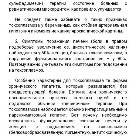
сульфадимезин) терапии состояние больных с
ревматическим миокардитом, как правило, улучшается.
Не следует также забывать о таких признаках
токсоплазмоза у беременных, как стойкая артериальная
гипотония и изменение капилляроскопической картины.
2. Симптомы поражения печени (боли в правом
подреберье, увеличение ее, диспептические явления)
наблюдаются у 50% женщин, больных токсоплазмозом, а
нарушение функционального состояния ее – у 80%.
Поэтому важно учитывать эти симптомы при подозрении
на токсоплазмоз.
Особенно характерны для токсоплазмоза те формы
хронического гепатита, которые развиваются без
предшествующей болезни Боткина или хронического
воспалительного процесса желчных путей и не
поддаются обычной «печеночной» терапии. При
токсоплазмозе наблюдается обычно интерстициальный и
паренхиматозный гепатит. Вот почему необходимо
исследовать функциональное состояние печени у
женщин с подозрением на токсоплазмоз
(белковообразовательную, пигментную, антитоксическую