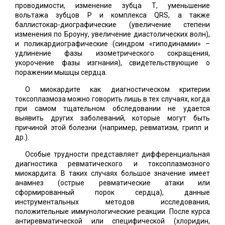
проводимости, изменение зубца Т, уменьшение
вольтажа зубцов Р и комплекса QRS, а также
баллистокар-диографические (увеличение степени
изменения по Броуну, увеличение диастолических волн),
и поликардиографические (синдром «гиподинамии» –
удлинение фазы изометрического сокращения,
укорочение фазы изгнания), свидетельствующие о
поражении мышцы сердца.
О миокардите как диагностическом критерии
токсоплазмоза можно говорить лишь в тех случаях, когда
при самом тщательном обследовании не удается
выявить других заболеваний, которые могут быть
причиной этой болезни (например, ревматизм, грипп и
др.).
Особые трудности представляет дифференциальная
диагностика ревматического и токсоплазмозного
миокардита. В таких случаях большое значение имеет
анамнез (острые ревматические атаки или
сформированный порок сердца), данные
инструментальных методов исследования,
положительные иммунологические реакции. После курса
антиревматической или специфической (хлоридин,