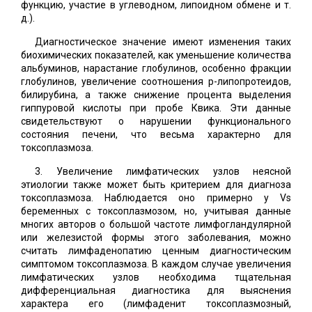
функцию, участие в углеводном, липоидном обмене и т.
д.).
Диагностическое значение имеют изменения таких
биохимических показателей, как уменьшение количества
альбуминов, нарастание глобулинов, особенно фракции
глобулинов, увеличение соотношения р-липопротеидов,
билирубина, а также снижение процента выделения
гиппуровой кислоты при пробе Квика. Эти данные
свидетельствуют о нарушении функционального
состояния печени, что весьма характерно для
токсоплазмоза.
3. Увеличение лимфатических узлов неясной
этиологии также может быть критерием для диагноза
токсоплазмоза. Наблюдается оно примерно у Vs
беременных с токсоплазмозом, но, учитывая данные
многих авторов о большой частоте лимфогландулярной
или железистой формы этого заболевания, можно
считать лимфаденопатию ценным диагностическим
симптомом токсоплазмоза. В каждом случае увеличения
лимфатических узлов необходима тщательная
дифференциальная диагностика для выяснения
характера его (лимфаденит токсоплазмозный,