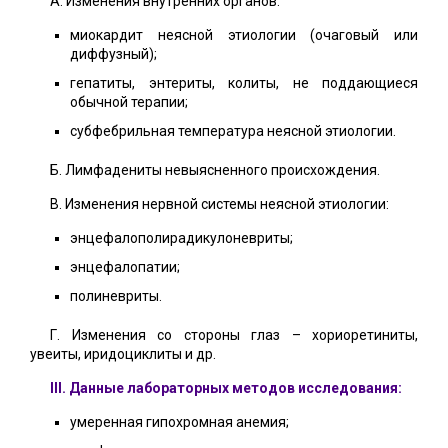
A. Изменения внутренних органов:
миокардит неясной этиологии (очаговый или
диффузный);
гепатиты, энтериты, колиты, не поддающиеся
обычной терапии;
субфебрильная температура неясной этиологии.
Б. Лимфадениты невыясненного происхождения.
B. Изменения нервной системы неясной этиологии:
энцефалополирадикулоневриты;
энцефалопатии;
полиневриты.
Г. Изменения со стороны глаз – хориоретиниты,
увеиты, иридоциклиты и др.
III. Данные лабораторных методов исследования:
умеренная гипохромная анемия;