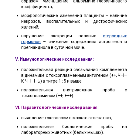
образом уменьшение альбумино-глобулинового
коэффициента;
морфологические изменения плаценты – наличие
некрозов, воспалительных и дистрофических
явлений;
нарушение экскреции половых
стероидных
гормонов
– снижение содержания эстрогенов и
прегнандиола в суточной моче.
V. Иммунологические исследования:
положительная реакция связывания комплемента
в динамике с токсоплазменным антигеном (++, Ч–I–
К Ч–I–I–Ь) в титре 1 : 5 и выше;
положительная внутрикожная проба с
токсоплазмином (++, +++).
VI. Паразитологические исследования:
выявление токсоплазм в мазках-отпечатках;
положительные биологические пробы на
лабораторных животных (белых мышах).