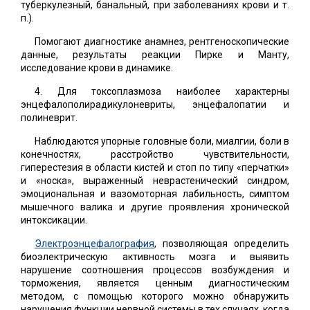
туберкулезный, банальный, при заболеваниях крови и т.
п.).
Помогают диагностике анамнез, рентгеноскопические
данные, результаты реакции Пирке и Манту,
исследование крови в динамике.
4. Для токсоплазмоза наиболее характерны
энцефалополирадикулоневриты, энцефалопатии и
полиневрит.
Наблюдаются упорные головные боли, миалгии, боли в
конечностях, расстройство чувствительности,
гиперестезия в области кистей и стоп по типу «перчатки»
и «носка», выраженный неврастенический синдром,
эмоциональная и вазомоторная лабильность, симптом
мышечного валика и другие проявления хронической
интоксикации.
Электроэнцефалография
, позволяющая определить
биоэлектрическую активность мозга и выявить
нарушение соотношения процессов возбуждения и
торможения, является ценным диагностическим
методом, с помощью которого можно обнаружить
нарушения функции нервной системы в тех случаях, когда