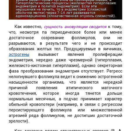
Как известно,
сущность ановуляции сводится
к тому,
что, несмотря па периодическое более или менее
достаточное созревание фолликулов, они не
разрываются, в результате чего и не происходит
образования желтых тел. Продуцируемые в яичниках,
эстрогены
вызывают явления пролиферации
эндометрия, нередко даже чрезмерной (гиперплазия,
железисто-кистозная гиперплазия), однако секреторная
фаза преобразования эндометрия отсутствует. Регресс
нелопнувшего фолликула ведет к снижению эстрогенной
насыщенности организма, что является нередкой
причиной появления атипического маточного
кровотечения, которое иногда тянется дольше
нормальных месячных, а подчас принимает характер
обильной кровопотери (например, в связи с регрессом
персистирующего фолликула или множественной
атрезией ряда фолликулов, не достигших достаточной
зрелости).