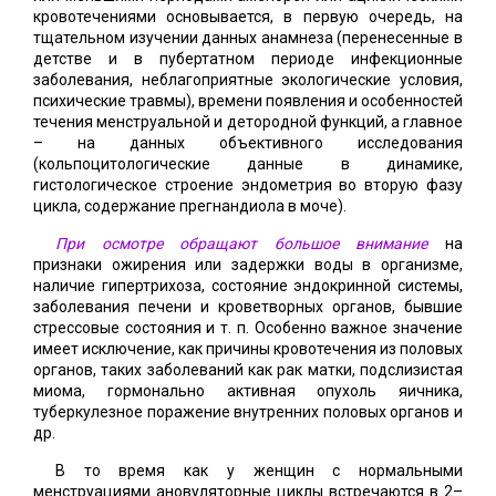
кровотечениями основывается, в первую очередь, на
тщательном изучении данных анамнеза (перенесенные в
детстве и в пубертатном периоде инфекционные
заболевания, неблагоприятные экологические условия,
психические травмы), времени появления и особенностей
течения менструальной и детородной функций, а главное
– на данных объективного исследования
(кольпоцитологические данные в динамике,
гистологическое строение эндометрия во вторую фазу
цикла, содержание прегнандиола в моче).
При осмотре обращают большое внимание
на
признаки ожирения или задержки воды в организме,
наличие гипертрихоза, состояние эндокринной системы,
заболевания печени и кроветворных органов, бывшие
стрессовые состояния и т. п. Особенно важное значение
имеет исключение, как причины кровотечения из половых
органов, таких заболеваний как рак матки, подслизистая
миома, гормонально активная опухоль яичника,
туберкулезное поражение внутренних половых органов и
др.
В то время как у женщин с нормальными
менструациями ановуляторные циклы встречаются в 2–