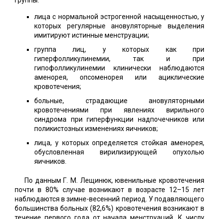
группы:
лица с нормальной эстрогенной насыщенностью, у
которых регулярные ановуляторные выделения
имитируют истинные менструации;
группа лиц, у которых как при
гиперфолликулинемии, так и при
гипофолликулинемии клинически наблюдаются
аменорея, опсоменорея или ациклические
кровотечения;
больные, страдающие ановуляторными
кровотечениями при явлениях вирильного
синдрома при гиперфункции надпочечников или
поликистозных изменениях яичников;
лица, у которых определяется стойкая аменорея,
обусловленная вирилизирующей опухолью
яичников.
По данным Г. М. Лещинюк, ювенильные кровотечения
почти в 80% случае возникают в возрасте 12–15 лет
наблюдаются в зимне-весенний период. У подавляющего
большинства больных (82,6%) кровотечения возникают в
течение первого года от начала менструаций. К числу