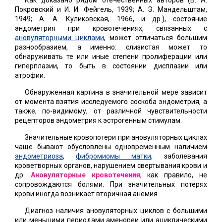
Как доказано рядом отечественных авторов (В. А.
Покровский и И. И. Фейгель, 1939; А. Э. Мандельштам,
1949; А. А. Куликовская, 1966, и др.), состояние
эндометрия при кровотечениях, связанных с
ановуляторными циклами
, может отличаться большим
разнообразием, а именно: слизистая может то
обнаруживать те или иные степени пролиферации или
гиперплазии, то быть в состоянии дисплазии или
атрофии.
Обнаруженная картина в значительной мере зависит
от момента взятия исследуемого соскоба эндометрия, а
также, по-видимому, от различной чувствительности
рецепторов эндометрия к эстрогенным стимулам.
Значительные кровопотери при ановуляторных циклах
чаще бывают обусловлены одновременным наличием
эндометриоза
,
фибромиомы матки
, заболевания
кроветворных органов, нарушением свертывания крови и
др.
Ановуляторные кровотечения
, как правило, не
сопровождаются болями. При значительных потерях
крови иногда возникает вторичная анемия.
Диагноз наличия ановуляторных циклов с большими
или меньшими периодами аменореи или ациклическими