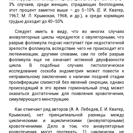
3% случаев, среди женщин, страдающих бесплодием,
этот процент заметно выше – до 5–10% (Е. И. Кватер,
1967, М. Л. Крымская, 1968, и др.), а среди кормящих
грудью доходит до 40–50%.
Следует иметь в виду, что во многих случаях
ановуляторные циклы чередуются с овуляторными, что
разрыв фолликула подчас наступает при недостаточной
зрелости фолликула, вследствие чего не происходит его
лютеинизации; другими словами, сам по себе разрыв
фолликула еще не означает истинной двухфазности
цикла. В подобных случаях гистологическое
исследование соскоба эндометрия может повести к
неправильному заключению о наличии поздней стадии
пролиферации слизистой без явлений секреции, однако
происходящий в это время гормональный спад может
оказаться достаточным для появления кровотечения,
симулирующего менструацию.
Как отмечает ряд авторов (А. А. Лебедев, Е. И. Кватер,
Крымская), нет принципиальной разницы между
циклическими и ациклическими (ановуляторными)
кровотечениями. Дело в том, что ановуляторные
кровотечения могут протекать: 1) циклически, не