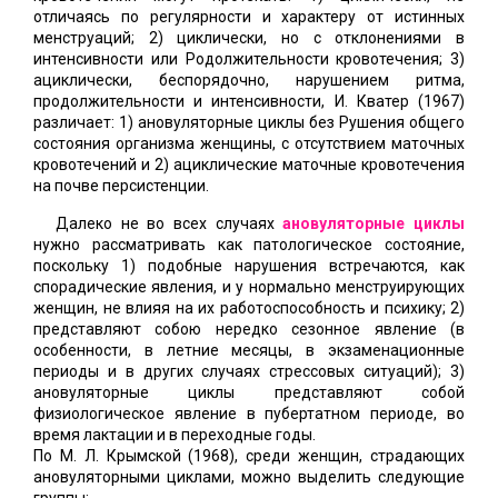
отличаясь по регулярности и характеру от истинных
менструаций; 2) циклически, но с отклонениями в
интенсивности или Родолжительности кровотечения; 3)
ациклически, беспорядочно, нарушением ритма,
продолжительности и интенсивности, И. Кватер (1967)
различает: 1) ановуляторные циклы без Рушения общего
состояния организма женщины, с отсутствием маточных
кровотечений и 2) ациклические маточные кровотечения
на почве персистенции.
Далеко не во всех случаях
ановуляторные циклы
нужно рассматривать как патологическое состояние,
поскольку 1) подобные нарушения встречаются, как
спорадические явления, и у нормально менструирующих
женщин, не влияя на их работоспособность и психику; 2)
представляют собою нередко сезонное явление (в
особенности, в летние месяцы, в экзаменационные
периоды и в других случаях стрессовых ситуаций); 3)
ановуляторные циклы представляют собой
физиологическое явление в пубертатном периоде, во
время лактации и в переходные годы.
По М. Л. Крымской (1968), среди женщин, страдающих
ановуляторными циклами, можно выделить следующие